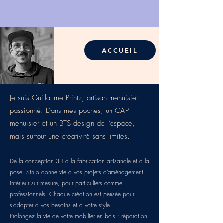
ACCUEIL
Je suis Guillaume Printz, artisan menuisier
passionné. Dans mes poches, un CAP
menuisier et un BTS design de l’espace,
mais surtout une créativité sans limites.
De la conception 3D à la fabrication artisanale et à la
pose, Struo donne vie à vos projets d’aménagement
intérieur sur mesure, pour particuliers comme
professionnels. Chaque création est pensée pour
s’adapter à vos besoins et à votre style.
Prolongez la vie de votre mobilier en bois : réparation